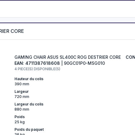
RIER CORE
GAMING CHAIR ASUS SL400C ROG DESTRIER CORE
CON
EAN: 4711387618608
| 90GC01P0-MSG010
4 PIECE(S) DISPONIBLE(S)
Hauteur du colis
390 mm
Largeur
720 mm
Largeur du colis
880 mm
Poids
25 kg
Poids du paquet
26 kg